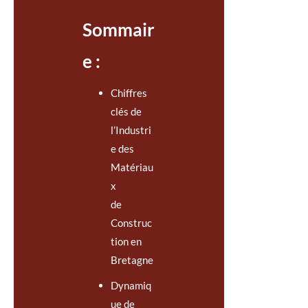
Sommair
e :
Chiffres
clés de
l’Industri
e des
Matériau
x
de
Construc
tion en
Bretagne
Dynamiq
ue de