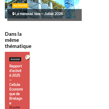
ACTIVITÉ
🔒︎ Le mensuel Veia – Juillet 2026
Dans la
même
thématique
Activité
Rapport
d’activit
é 2025
–
Cellule
Economi
que de
Bretagn
e
20 juillet