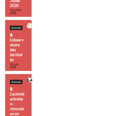
Juillet
2026
10 juillet
2026
Activité
🔒︎
L’observ
atoire
des
territoir
es
24 juin
2026
Activité
🔒︎
L’activité
entretie
n-
rénovati
on en