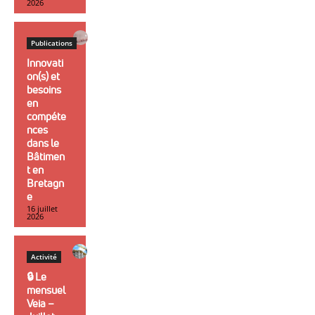
2026
Publications
Innovati
on(s) et
besoins
en
compéte
nces
dans le
Bâtimen
t en
Bretagn
e
16 juillet
2026
Activité
🔒︎ Le
mensuel
Veia –