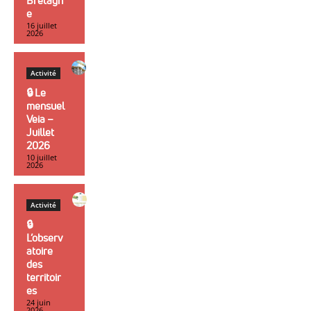
Bretagn
e
16 juillet
2026
Activité
🔒︎ Le
mensuel
Veia –
Juillet
2026
10 juillet
2026
Activité
🔒︎
L’observ
atoire
des
territoir
es
24 juin
2026