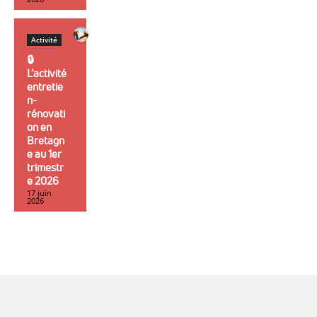
Activité
🔒︎
L’activité
entretie
n-
rénovati
on en
Bretagn
e au 1er
trimestr
e 2026
17 juin
2026