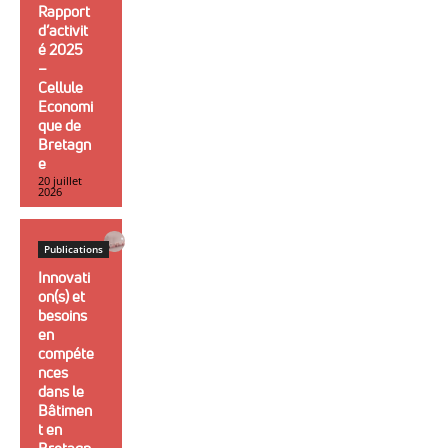
Rapport
d’activit
é 2025
–
Cellule
Economi
que de
Bretagn
e
20 juillet
2026
Publications
Innovati
on(s) et
besoins
en
compéte
nces
dans le
Bâtimen
t en