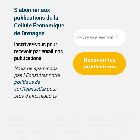
S’abonner aux
publications de la
Cellule Économique
de Bretagne
Inscrivez-vous pour
recevoir par email nos
publications.
Nous ne spammons
pas ! Consultez notre
politique de
confidentialité
pour
plus d’informations.
Newspaper is your news, entertainment, music fashion website. We
provide you with the latest breaking news and videos straight from
the entertainment industry. Fashion fades, only style remains the
same. Fashion never stops. There are always projects,