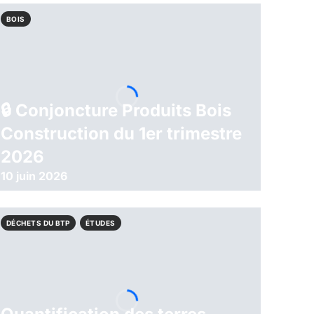
BOIS
🔒︎ Conjoncture Produits Bois
Construction du 1er trimestre
2026
10 juin 2026
DÉCHETS DU BTP
,
ÉTUDES