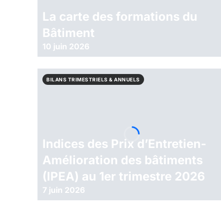
La carte des formations du
Bâtiment
10 juin 2026
BILANS TRIMESTRIELS & ANNUELS
Indices des Prix d’Entretien-
Amélioration des bâtiments
(IPEA) au 1er trimestre 2026
7 juin 2026