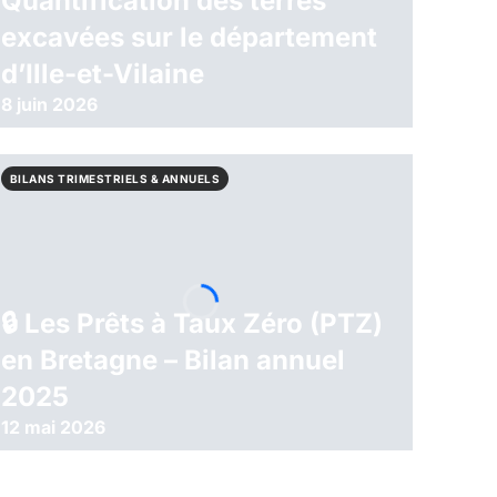
Quantification des terres
excavées sur le département
d’Ille-et-Vilaine
8 juin 2026
BILANS TRIMESTRIELS & ANNUELS
🔒︎ Les Prêts à Taux Zéro (PTZ)
en Bretagne – Bilan annuel
2025
12 mai 2026