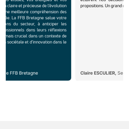
laire et précieuse de l’évolution
propositions. Un grand merci po
ne meilleure compréhension des
ée. La FFB Bretagne salue votre
 du secteur, à anticiper les
ionnels dans leurs réflexions
ais crucial dans un contexte de
ociétale et d’innovation dans le
 FFB Bretagne
Claire ESCULIER,
Secrétair