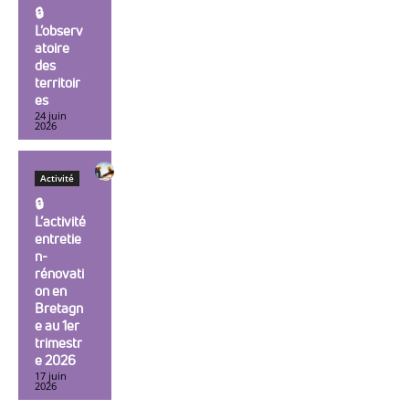
🔒︎
L’observ
atoire
des
territoir
es
24 juin
2026
Activité
🔒︎
L’activité
entretie
n-
rénovati
on en
Bretagn
e au 1er
trimestr
e 2026
17 juin
2026