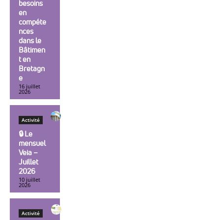
besoins
en
compéte
nces
dans le
Bâtimen
t en
Bretagn
e
16 juillet
2026
Activité
🔒︎ Le
mensuel
Veia –
Juillet
2026
10 juillet
2026
Activité