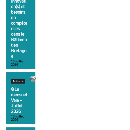
Innovati
on(s) et
besoins
en
compéte
nces
dans le
Bâtimen
t en
Bretagn
e
16 juillet
2026
Activité
🔒︎ Le
mensuel
Veia –
Juillet
2026
10 juillet
2026