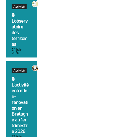
Activité
🔒︎
L’observ
atoire
des
territoir
es
24 juin
2026
Activité
🔒︎
L’activité
entretie
n-
rénovati
on en
Bretagn
e au 1er
trimestr
e 2026
17 juin