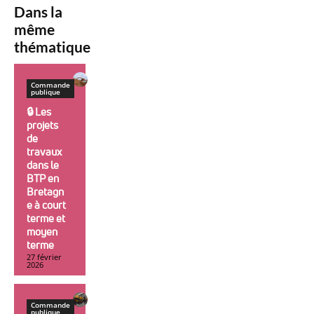
Dans la
même
thématique
Commande
publique
🔒︎ Les
projets
de
travaux
dans le
BTP en
Bretagn
e à court
terme et
moyen
terme
27 février
2026
Commande
publique