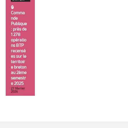
🔒︎
Comma
nde
Publique
: près de
1 278
opératio
ns BTP
recensé
es sur le
territoir
e breton
au 2ème
semestr
e 2025
27 février
2026