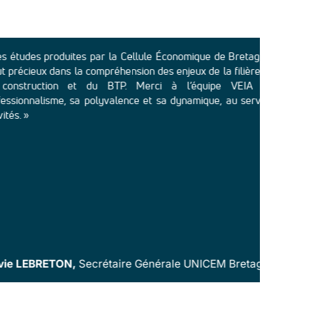
roduites par la Cellule Économique de Bretagne sont un
« La
dans la compréhension des enjeux de la filière matériaux
bâtim
ion et du BTP. Merci à l’équipe VEIA pour son
part
sme, sa polyvalence et sa dynamique, au service de nos
donn
comp
répon
chall
ce qu
féli
pours
Cat
TON,
Secrétaire Générale UNICEM Bretagne
Ban