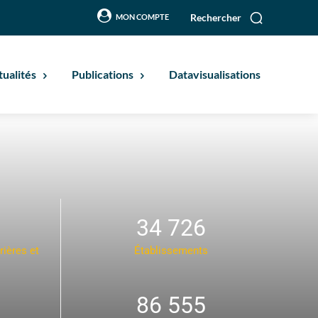
Rechercher
MON COMPTE
tualités
Publications
Datavisualisations
34 726
rières et
Établissements
86 555