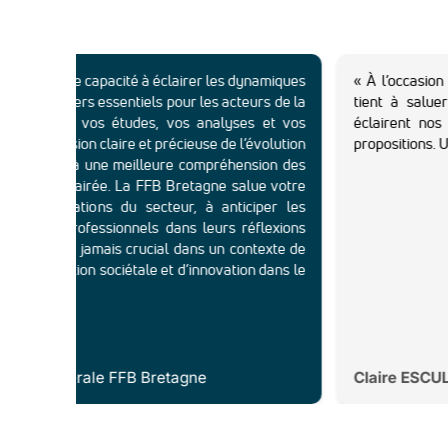
 capacité à éclairer les dynamiques
« À l’occasion des 55 an
rs essentiels pour les acteurs de la
tient à saluer cet acteu
 vos études, vos analyses et vos
éclairent nos décisions,
ion claire et précieuse de l’évolution
propositions. Un grand mer
 à une meilleure compréhension des
lairée. La FFB Bretagne salue votre
ions du secteur, à anticiper les
fessionnels dans leurs réflexions
e jamais crucial dans un contexte de
ion sociétale et d’innovation dans le
rale FFB Bretagne
Claire ESCULIER,
Secré