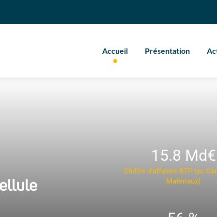
Accueil
Présentation
Ac
15.8 Md€
Chiffre d'affaires BTP (yc Car
ellule
Matériaux)