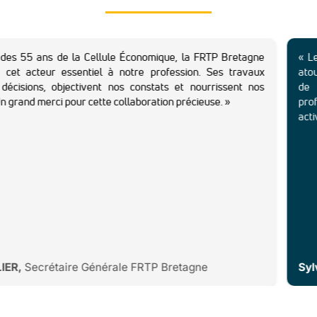
s de la Cellule Économique, la FRTP Bretagne
« Les études p
r essentiel à notre profession. Ses travaux
atout précieux 
 objectivent nos constats et nourrissent nos
de construct
ci pour cette collaboration précieuse. »
professionnali
activités. »
taire Générale FRTP Bretagne
Sylvie LEBRE