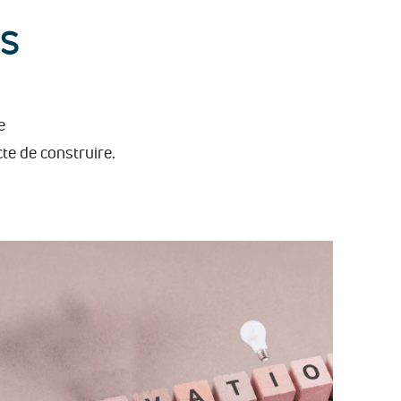
NS
e
te de construire.