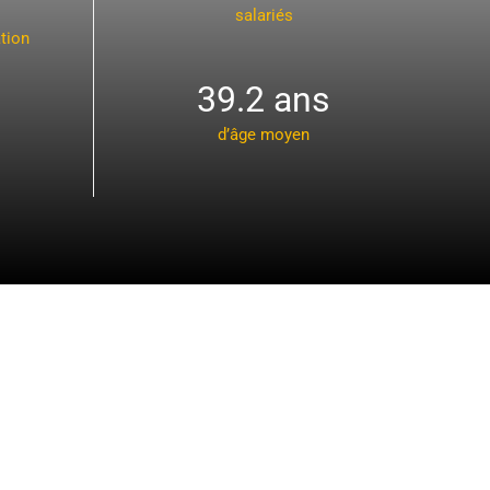
salariés
ation
39.2 ans
d’âge moyen