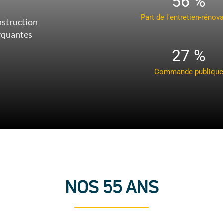
56 %
Part de l'entretien-rénov
arquantes
27 %
Commande publique
NOS 55 ANS